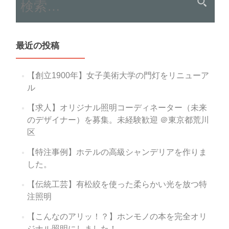
索:
複
合
機
LC2012-
最近の投稿
C1NT
を
導
【創立1900年】女子美術大学の門灯をリニューア
入
ル
し
ま
【求人】オリジナル照明コーディネーター（未来
し
のデザイナー）を募集。未経験歓迎 ＠東京都荒川
た！
区
【特注事例】ホテルの高級シャンデリアを作りま
した。
【伝統工芸】有松絞を使った柔らかい光を放つ特
注照明
【こんなのアリッ！？】ホンモノの本を完全オリ
ジナル照明にしました！