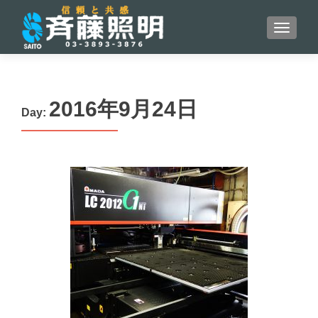
S
MENU
k
i
p
t
2016年9月24日
o
Day:
c
o
n
t
e
n
t