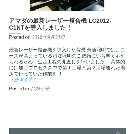
アマダの最新レーザー複合機 LC2012-
C1NTを導入しました！
Posted on
2016年9月24日
最新レーザー複合機を導入した背景 斉藤照明では、ニ
ーズが高まっている特注照明のご依頼にいち早く応え
られるため、生産工程の見直しを行いました。 具体的
には加工プロセスの中で第１工場と第２工場離れた場
所で行っていた作業を １
ア
-> 続きを読む
マ
Posted in
お知らせ
ダ
の
最
新
Posts
レ
ー
navigation
ザ
検
ー